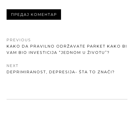
КРЕТАЊЕ
PREVIOUS
PREVIOUS
KAKO DA PRAVILNO ODRŽAVATE PARKET KAKO BI
ЧЛАНКА
POST:
VAM BIO INVESTICIJA “JEDNOM U ŽIVOTU”?
NEXT
NEXT
DEPRIMIRANOST, DEPRESIJA- ŠTA TO ZNAČI?
POST: