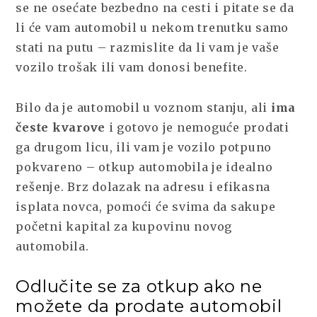
se ne osećate bezbedno na cesti i pitate se da
li će vam automobil u nekom trenutku samo
stati na putu – razmislite da li vam je vaše
vozilo trošak ili vam donosi benefite.
Bilo da je automobil u voznom stanju, ali
ima
česte kvarove
i gotovo je nemoguće prodati
ga drugom licu, ili vam je vozilo potpuno
pokvareno – otkup automobila je idealno
rešenje. Brz dolazak na adresu i efikasna
isplata novca, pomoći će svima da sakupe
početni kapital za kupovinu novog
automobila.
Odlučite se za otkup ako ne
možete da prodate automobil