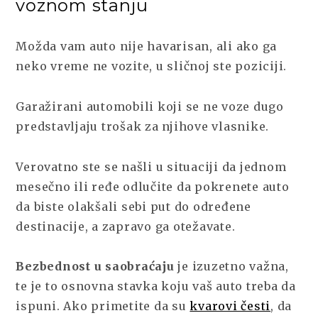
voznom stanju
Možda vam auto nije havarisan, ali ako ga
neko vreme ne vozite, u sličnoj ste poziciji.
Garažirani automobili koji se ne voze dugo
predstavljaju trošak za njihove vlasnike.
Verovatno ste se našli u situaciji da jednom
mesečno ili ređe odlučite da pokrenete auto
da biste olakšali sebi put do određene
destinacije, a zapravo ga otežavate.
Bezbednost u saobraćaju
je izuzetno važna,
te je to osnovna stavka koju vaš auto treba da
ispuni. Ako primetite da su
kvarovi česti
, da