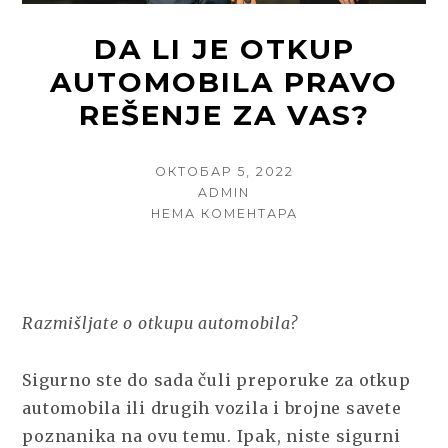
DA LI JE OTKUP
AUTOMOBILA PRAVO
REŠENJE ZA VAS?
POSTED
ОКТОБАР 5, 2022
ON
AUTHOR
ADMIN
НА
НЕМА КОМЕНТАРА
DA
LI
JE
OTKUP
AUTOMOBILA
Razmišljate o otkupu automobila?
PRAVO
REŠENJE
Sigurno ste do sada čuli preporuke za otkup
ZA
VAS?
automobila ili drugih vozila i brojne savete
poznanika na ovu temu. Ipak, niste sigurni