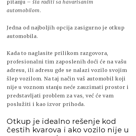
pitanju –
šta raditi sa havarisanim
automobilom
.
Jedna od najboljih opcija zasigurno je otkup
automobila.
Kada to naglasite prilikom razgovora,
profesionalni tim zaposlenih doći će na vašu
adresu, ili adresu gde se nalazi vozilo svojim
šlep vozilom. Na taj način vaš automobil koji
nije u voznom stanju neće zauzimati prostor i
predstavljati problem za vas, već će vam
poslužiti i kao izvor prihoda.
Otkup je idealno rešenje kod
čestih kvarova i ako vozilo nije u