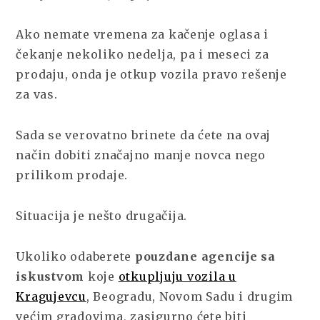
Ako nemate vremena za kačenje oglasa i
čekanje nekoliko nedelja, pa i meseci za
prodaju, onda je otkup vozila pravo rešenje
za vas.
Sada se verovatno brinete da ćete na ovaj
način dobiti značajno manje novca nego
prilikom prodaje.
Situacija je nešto drugačija.
Ukoliko odaberete
pouzdane agencije sa
iskustvom
koje
otkupljuju vozila u
Kragujevcu
, Beogradu, Novom Sadu i drugim
većim gradovima, zasigurno ćete biti