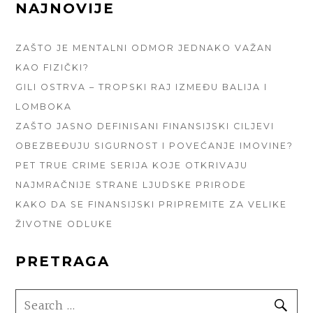
FOOTER
NAJNOVIJE
SIDEBAR
ZAŠTO JE MENTALNI ODMOR JEDNAKO VAŽAN
KAO FIZIČKI?
GILI OSTRVA – TROPSKI RAJ IZMEĐU BALIJA I
LOMBOKA
ZAŠTO JASNO DEFINISANI FINANSIJSKI CILJEVI
OBEZBEĐUJU SIGURNOST I POVEĆANJE IMOVINE?
PET TRUE CRIME SERIJA KOJE OTKRIVAJU
NAJMRAČNIJE STRANE LJUDSKE PRIRODE
KAKO DA SE FINANSIJSKI PRIPREMITE ZA VELIKE
ŽIVOTNE ODLUKE
PRETRAGA
SEARCH
SE