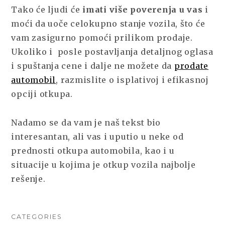
Tako će ljudi će
imati više poverenja u vas
i
moći da uoče celokupno stanje vozila, što će
vam zasigurno pomoći prilikom prodaje.
Ukoliko i posle postavljanja detaljnog oglasa
i spuštanja cene i dalje ne možete da
prodate
automobil
, razmislite o isplativoj i efikasnoj
opciji otkupa.
Nadamo se da vam je naš tekst bio
interesantan, ali vas i uputio u neke od
prednosti otkupa automobila, kao i u
situacije u kojima je otkup vozila najbolje
rešenje.
CATEGORIES