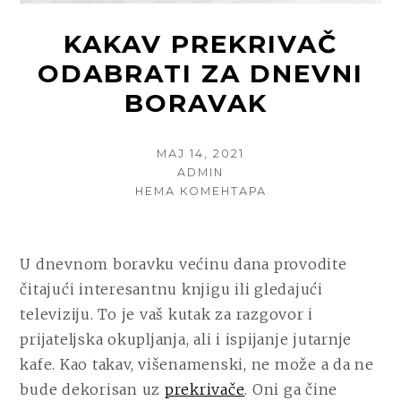
KAKAV PREKRIVAČ
ODABRATI ZA DNEVNI
BORAVAK
POSTED
МАЈ 14, 2021
ON
AUTHOR
ADMIN
НА
НЕМА КОМЕНТАРА
KAKAV
PREKRIVAČ
ODABRATI
U dnevnom boravku većinu dana provodite
ZA
DNEVNI
čitajući interesantnu knjigu ili gledajući
BORAVAK
televiziju. To je vaš kutak za razgovor i
prijateljska okupljanja, ali i ispijanje jutarnje
kafe. Kao takav, višenamenski, ne može a da ne
bude dekorisan uz
prekrivače
. Oni ga čine