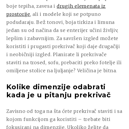
boje tepiha, zavesa i
drugih elemenata iz
prostorije
, ali i modele koji se potpuno
podudaraju. Bež tonovi, boja tirkiza i limuna
jedan su od načina da se enterijer učini življiv,
lepšim i zabavnijim. Za savršen izgled možete
koristiti i prugasti prekrivač koji daje drugačiji
i neobičniji izgled. Planirate li prekrivače
staviti na trosed, sofu, prebaciti preko fotelje ili
omiljene stolice na ljuljanje? Veličina je bitna.
Kolike dimenzije odabrati
kada je u pitanju prekrivač
Zavisno od toga na šta ćete prekrivač staviti i sa
kojom funkcijom ga koristiti – trebate biti
fokusirani na dimenzije. Ukoliko želite da