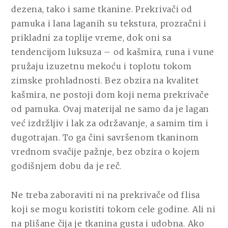
dezena, tako i same tkanine. Prekrivači od
pamuka i lana laganih su tekstura, prozračni i
prikladni za toplije vreme, dok oni sa
tendencijom luksuza – od kašmira, runa i vune
pružaju izuzetnu mekoću i toplotu tokom
zimske prohladnosti. Bez obzira na kvalitet
kašmira, ne postoji dom koji nema prekrivače
od pamuka. Ovaj materijal ne samo da je lagan
već izdržljiv i lak za održavanje, a samim tim i
dugotrajan. To ga čini savršenom tkaninom
vrednom svačije pažnje, bez obzira o kojem
godišnjem dobu da je reč.
Ne treba zaboraviti ni na prekrivače od flisa
koji se mogu koristiti tokom cele godine. Ali ni
na plišane čija je tkanina gusta i udobna. Ako