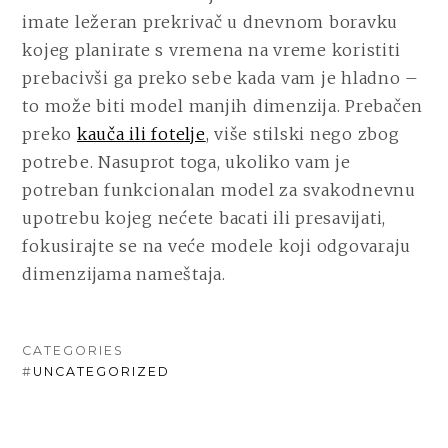
imate ležeran prekrivač u dnevnom boravku
kojeg planirate s vremena na vreme koristiti
prebacivši ga preko sebe kada vam je hladno –
to može biti model manjih dimenzija. Prebačen
preko
kauča ili fotelje
, više stilski nego zbog
potrebe. Nasuprot toga, ukoliko vam je
potreban funkcionalan model za svakodnevnu
upotrebu kojeg nećete bacati ili presavijati,
fokusirajte se na veće modele koji odgovaraju
dimenzijama nameštaja.
CATEGORIES
#
UNCATEGORIZED