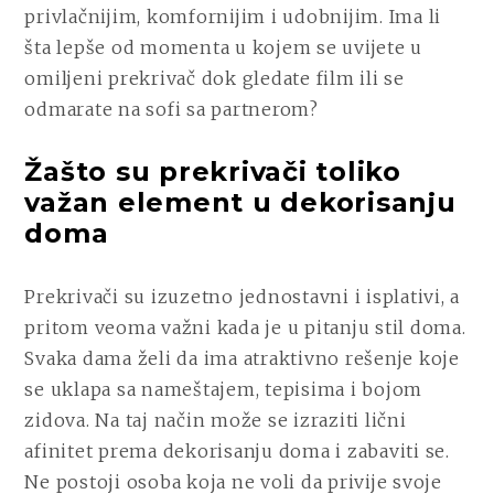
privlačnijim, komfornijim i udobnijim. Ima li
šta lepše od momenta u kojem se uvijete u
omiljeni prekrivač dok gledate film ili se
odmarate na sofi sa partnerom?
Žašto su prekrivači toliko
važan element u dekorisanju
doma
Prekrivači su izuzetno jednostavni i isplativi, a
pritom veoma važni kada je u pitanju stil doma.
Svaka dama želi da ima atraktivno rešenje koje
se uklapa sa nameštajem, tepisima i bojom
zidova. Na taj način može se izraziti lični
afinitet prema dekorisanju doma i zabaviti se.
Ne postoji osoba koja ne voli da privije svoje