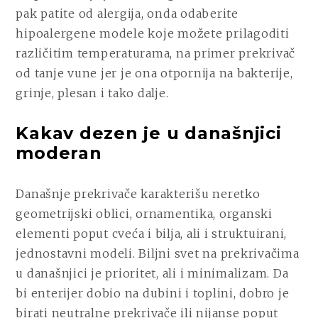
pak patite od alergija, onda odaberite
hipoalergene modele koje možete prilagoditi
različitim temperaturama, na primer prekrivač
od tanje vune jer je ona otpornija na bakterije,
grinje, plesan i tako dalje.
Kakav dezen je u današnjici
moderan
Današnje prekrivače karakterišu neretko
geometrijski oblici, ornamentika, organski
elementi poput cveća i bilja, ali i struktuirani,
jednostavni modeli. Biljni svet na prekrivačima
u današnjici je prioritet, ali i minimalizam. Da
bi enterijer dobio na dubini i toplini, dobro je
birati neutralne prekrivače ili nijanse poput