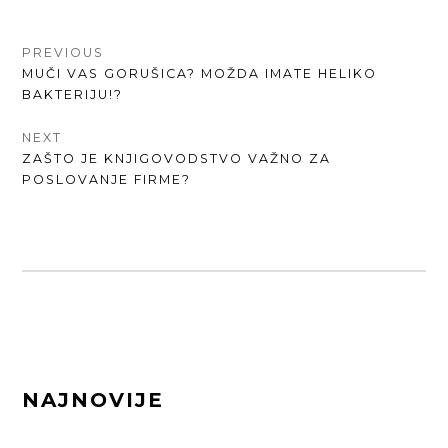
КРЕТАЊЕ
PREVIOUS
PREVIOUS
MUČI VAS GORUŠICA? MOŽDA IMATE HELIKO
ЧЛАНКА
POST:
BAKTERIJU!?
NEXT
NEXT
ZAŠTO JE KNJIGOVODSTVO VAŽNO ZA
POST:
POSLOVANJE FIRME?
FOOTER
NAJNOVIJE
SIDEBAR