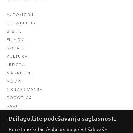
AUTOMOBILI
BETWEENUS
BIZNIS
FILMOVI
KOLACI
KULTURA
LEPOTA
MARKETING
MODA
OBRAZOVANJE
PORODICA
SAVETI
TEHNIKA
Prilagodite podešavanja saglasnosti
TURIZAM
Koristimo kolačiće da bismo poboljšali vaše
UNCATEGORIZED