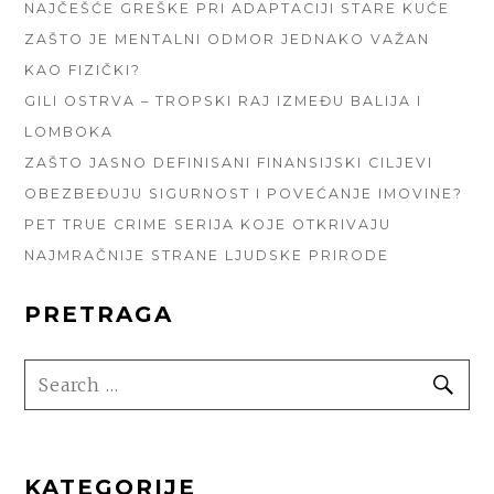
NAJČEŠĆE GREŠKE PRI ADAPTACIJI STARE KUĆE
ZAŠTO JE MENTALNI ODMOR JEDNAKO VAŽAN
KAO FIZIČKI?
GILI OSTRVA – TROPSKI RAJ IZMEĐU BALIJA I
LOMBOKA
ZAŠTO JASNO DEFINISANI FINANSIJSKI CILJEVI
OBEZBEĐUJU SIGURNOST I POVEĆANJE IMOVINE?
PET TRUE CRIME SERIJA KOJE OTKRIVAJU
NAJMRAČNIJE STRANE LJUDSKE PRIRODE
PRETRAGA
SEARCH
SE
FOR:
KATEGORIJE