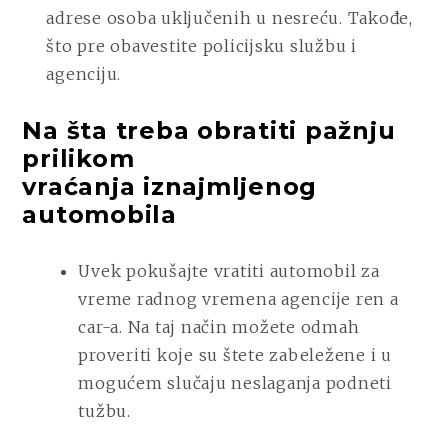
adrese osoba uključenih u nesreću. Takođe,
što pre obavestite policijsku službu i
agenciju.
Na šta treba obratiti pažnju
prilikom
vraćanja
iznajmljenog
automobila
Uvek pokušajte vratiti automobil za
vreme radnog vremena agencije ren a
car-a. Na taj način možete odmah
proveriti koje su štete zabeležene i u
mogućem slučaju neslaganja podneti
tužbu.