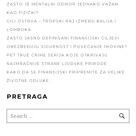
ZAŠTO JE MENTALNI ODMOR JEDNAKO VAŽAN
KAO FIZIČKI?
GILI OSTRVA – TROPSKI RAJ IZMEĐU BALIJA I
LOMBOKA
ZAŠTO JASNO DEFINISANI FINANSIJSKI CILJEVI
OBEZBEĐUJU SIGURNOST I POVEĆANJE IMOVINE?
PET TRUE CRIME SERIJA KOJE OTKRIVAJU
NAJMRAČNIJE STRANE LJUDSKE PRIRODE
KAKO DA SE FINANSIJSKI PRIPREMITE ZA VELIKE
ŽIVOTNE ODLUKE
PRETRAGA
SEARCH
SE
FOR: