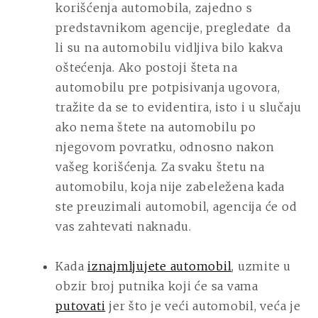
korišćenja automobila, zajedno s
predstavnikom agencije, pregledate
da
li su na automobilu vidljiva bilo kakva
oštećenja. Ako postoji šteta na
automobilu pre potpisivanja ugovora,
tražite da se to evidentira, isto i u slučaju
ako nema štete na automobilu po
njegovom povratku, odnosno nakon
vašeg korišćenja. Za svaku štetu na
automobilu, koja nije zabeležena kada
ste preuzimali automobil, agencija će od
vas zahtevati naknadu.
Kada
iznajmljujete automobil
, uzmite u
obzir broj putnika koji će sa vama
putovati
jer što je veći automobil, veća je