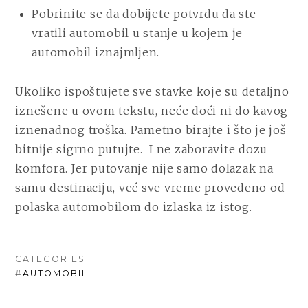
Pobrinite se da dobijete potvrdu da ste
vratili automobil u stanje u kojem je
automobil iznajmljen.
Ukoliko ispoštujete sve stavke koje su detaljno
iznešene u ovom tekstu, neće doći ni do kavog
iznenadnog troška. Pametno birajte i što je još
bitnije
sigrno putujte.
I ne zaboravite dozu
komfora. Jer putovanje nije samo dolazak na
samu destinaciju, već sve vreme provedeno od
polaska automobilom do izlaska iz istog.
CATEGORIES
#
AUTOMOBILI