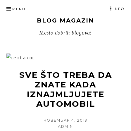
SKIP
INFO
MENU
TO
BLOG MAGAZIN
CONTENT
Mesto dobrih blogova!
SVE ŠTO TREBA DA
ZNATE KADA
IZNAJMLJUJETE
AUTOMOBIL
POSTED
НОВЕМБАР 4, 2019
ON
AUTHOR
ADMIN