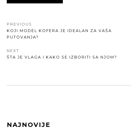
КРЕТАЊЕ
PREVIOUS
PREVIOUS
KOJI MODEL KOFERA JE IDEALAN ZA VAŠA
ЧЛАНКА
POST:
PUTOVANJA?
NEXT
NEXT
ŠTA JE VLAGA I KAKO SE IZBORITI SA NJOM?
POST:
FOOTER
NAJNOVIJE
SIDEBAR