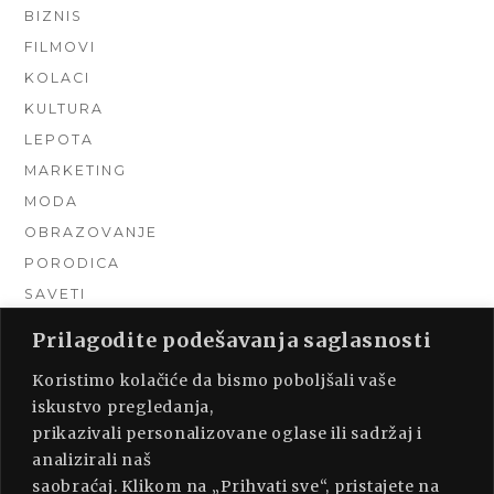
BIZNIS
FILMOVI
KOLACI
KULTURA
LEPOTA
MARKETING
MODA
OBRAZOVANJE
PORODICA
SAVETI
TEHNIKA
Prilagodite podešavanja saglasnosti
TURIZAM
Koristimo kolačiće da bismo poboljšali vaše
UNCATEGORIZED
iskustvo pregledanja,
URADI SAM
prikazivali personalizovane oglase ili sadržaj i
UREĐENJE DOMA
analizirali naš
ZDRAVLJE
saobraćaj. Klikom na „Prihvati sve“, pristajete na