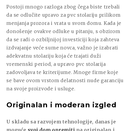
Postoji mnogo razloga zbog čega biste trebali
da se odlučite upravo za pvc stolariju prilikom
menjanja prozora i vrata u svom domu. Kada je
donošenje ovakve odluke u pitanju, s obzirom
da se radi o ozbiljnijoj investiciji koja zahteva
izdvajanje veće sume novca, važno je izabrati
adekvatnu stolariju koja će trajati duži
vremenski period, a upravo pvc stolarija
zadovoljava te kriterijume. Mnoge firme koje
se bave ovom vrstom delatnosti nude garanciju
na svoje proizvode i usluge.
Originalan i moderan izgled
U skladu sa razvojem tehnologije, danas je
moguće
svoj dom opremiti
na originalan i