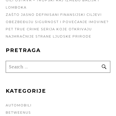
GILI OSTRVA – TROPSKI RAJ IZMEĐU BALIJA I
LOMBOKA
ZAŠTO JASNO DEFINISANI FINANSIJSKI CILJEVI
OBEZBEĐUJU SIGURNOST I POVEĆANJE IMOVINE?
PET TRUE CRIME SERIJA KOJE OTKRIVAJU
NAJMRAČNIJE STRANE LJUDSKE PRIRODE
PRETRAGA
SEARCH
SE
FOR:
KATEGORIJE
AUTOMOBILI
BETWEENUS