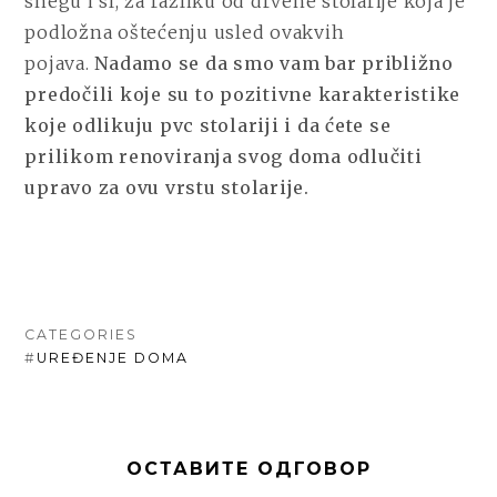
snegu i sl, za razliku od drvene stolarije koja je
podložna oštećenju usled ovakvih
pojava.
Nadamo se da smo vam bar približno
predočili koje su to pozitivne karakteristike
koje odlikuju pvc stolariji i da ćete se
prilikom renoviranja svog doma odlučiti
upravo za ovu vrstu stolarije.
CATEGORIES
#
UREĐENJE DOMA
ОСТАВИТЕ ОДГОВОР