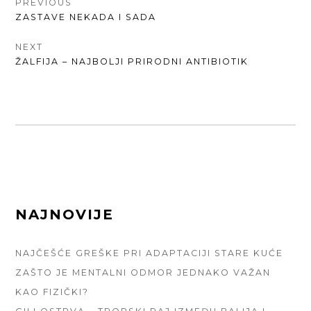
КРЕТАЊЕ
PREVIOUS
PREVIOUS
ZASTAVE NEKADA I SADA
ЧЛАНКА
POST:
NEXT
NEXT
ŽALFIJA – NAJBOLJI PRIRODNI ANTIBIOTIK
POST:
FOOTER
NAJNOVIJE
SIDEBAR
NAJČEŠĆE GREŠKE PRI ADAPTACIJI STARE KUĆE
ZAŠTO JE MENTALNI ODMOR JEDNAKO VAŽAN
KAO FIZIČKI?