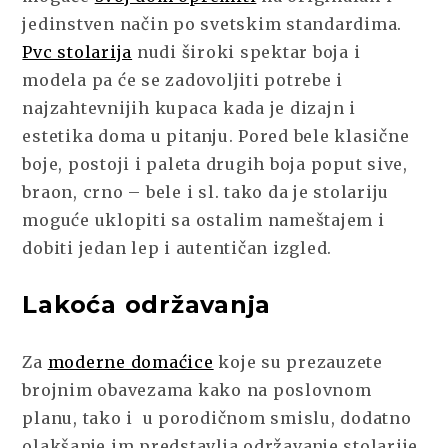
jedinstven način po svetskim standardima.
Pvc stolarija
nudi široki spektar boja i
modela pa će se zadovoljiti potrebe i
najzahtevnijih kupaca kada je dizajn i
estetika doma u pitanju.
Pored bele klasične
boje, postoji i paleta drugih boja poput sive,
braon, crno – bele i sl. tako da je stolariju
moguće uklopiti sa ostalim nameštajem i
dobiti jedan lep i autentičan izgled.
Lakoća održavanja
Za
moderne domaćice
koje su prezauzete
brojnim obavezama kako na poslovnom
planu, tako i u porodičnom smislu, dodatno
olakšanje im predstavlja održavanje stolarije