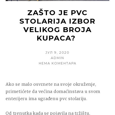
ZAŠTO JE PVC
STOLARIJA IZBOR
VELIKOG BROJA
KUPACA?
POSTED
ЈУЛ 9, 2020
ON
AUTHOR
ADMIN
НА
НЕМА КОМЕНТАРА
ZAŠTO
JE
PVC
Ako se malo osvrnete na svoje okruženje,
STOLARIJA
IZBOR
primetićete da većina domaćinstava u svom
VELIKOG
enterijeru ima ugrađenu pvc stolariju.
BROJA
KUPACA?
Od trenutka kada se pojavila na tržištu,