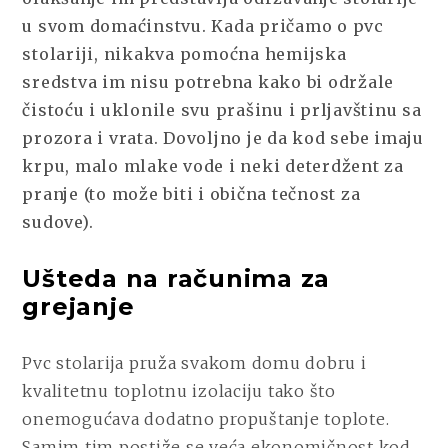
u svom domaćinstvu. Kada pričamo o pvc
stolariji, nikakva pomoćna hemijska
sredstva im nisu potrebna kako bi održale
čistoću i uklonile svu prašinu i prljavštinu sa
prozora i vrata. Dovoljno je da kod sebe imaju
krpu, malo mlake vode i neki deterdžent za
pranje (to može biti i obična tečnost za
sudove).
Ušteda na računima za
grejanje
Pvc stolarija pruža svakom domu dobru i
kvalitetnu toplotnu izolaciju tako što
onemogućava dodatno propuštanje toplote.
Samim tim postiže se veća ekonomičnost kod