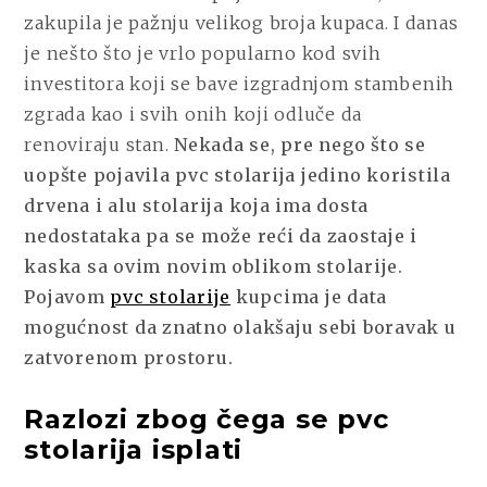
zakupila je pažnju velikog broja kupaca. I danas
je nešto što je vrlo popularno kod svih
investitora koji se bave izgradnjom stambenih
zgrada kao i svih onih koji odluče da
renoviraju stan.
Nekada se, pre nego što se
uopšte pojavila pvc stolarija jedino koristila
drvena i alu stolarija koja ima dosta
nedostataka pa se može reći da zaostaje i
kaska sa ovim novim oblikom stolarije.
Pojavom
pvc stolarije
kupcima je data
mogućnost da znatno olakšaju sebi boravak u
zatvorenom prostoru.
Razlozi zbog čega se pvc
stolarija isplati